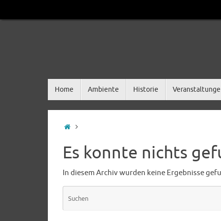
Zum
Inhalt
springen
Zum
Home
Ambiente
Historie
Veranstaltunge
Inhalt
springen
Startseite
Es konnte nichts ge
In diesem Archiv wurden keine Ergebnisse gefund